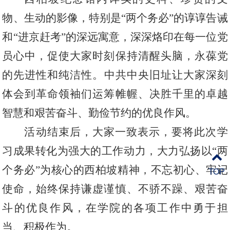
物、生动的影像，特别是
“两个务必”的谆谆告诫
和“进京赶考”的深远寓意，深深烙印在每一位党
员心中，促使大家时刻保持清醒头脑，永葆党
的先进性和纯洁性。
中共中央旧址让大家深刻
体会到革命领袖们运筹帷幄、决胜千里的卓越
智慧和艰苦奋斗、勤俭节约的优良作风。
活动结束后
，大家一致表示，要将此次学
习成果转化为强大的工作动力，大力弘扬以
“两
个务必”为核心的西柏坡精神，不忘初心、牢记
TOP
使命，始终保持谦虚谨慎、不骄不躁、艰苦奋
斗的优良作风，在学院的各项工作中勇于担
当、积极作为。